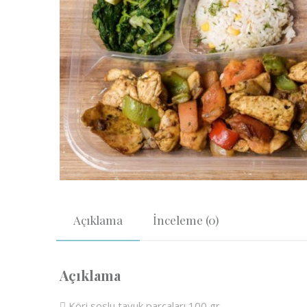
Açıklama
İnceleme (0)
Açıklama
 Köri soslu tavuk parçaları 100 gr