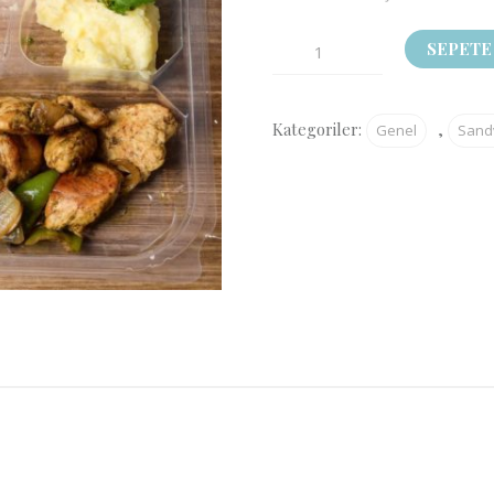
TAVUKLU
SEPETE
SANDVİÇ
BOX
Kategoriler:
,
Genel
Sand
adet