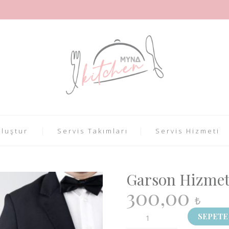
luştur
Servis Takımları
Servis Hizmeti
Garson Hizmet
300,00
₺
Garson
SEPETE