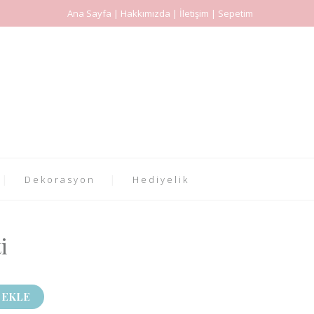
Ana Sayfa | Hakkımızda | İletişim | Sepetim
Dekorasyon
Hediyelik
i
 EKLE