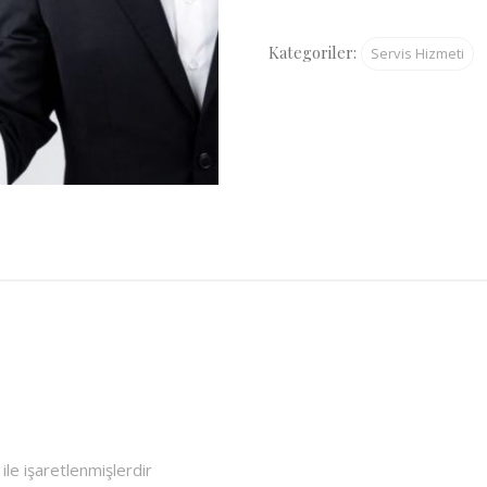
Hizmeti
adet
Kategoriler:
Servis Hizmeti
ile işaretlenmişlerdir