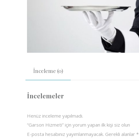
İnceleme (0)
İncelemeler
Henüz inceleme yapılmadı.
“Garson Hizmeti” için yorum yapan ilk kişi siz olun
E-posta hesabınız yayımlanmayacak.
Gerekli alanlar
*